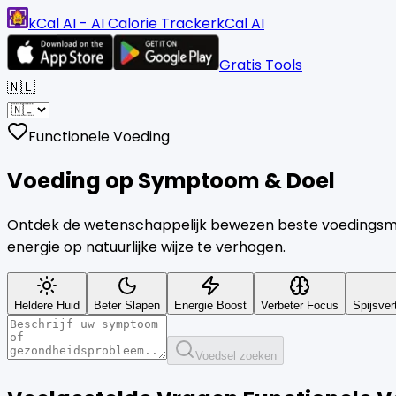
kCal AI - AI Calorie Tracker
kCal AI
Gratis Tools
🇳🇱
Functionele Voeding
Voeding op
Symptoom & Doel
Ontdek de wetenschappelijk bewezen beste voedingsmidd
energie op natuurlijke wijze te verhogen.
Heldere Huid
Beter Slapen
Energie Boost
Verbeter Focus
Spijsver
Voedsel zoeken