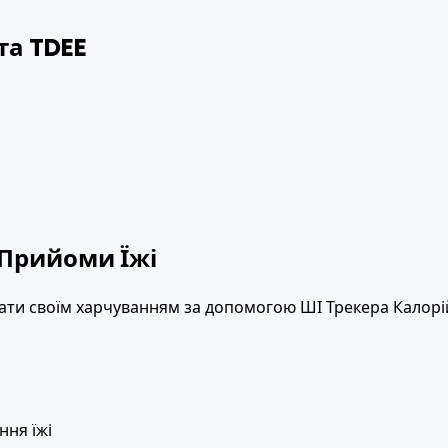
та TDEE
 Прийоми Їжі
ати своїм харчуванням за допомогою ШІ Трекера Калорій
ння їжі