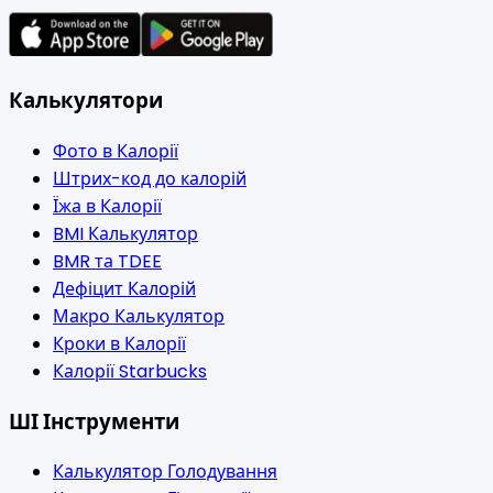
Калькулятори
Фото в Калорії
Штрих-код до калорій
Їжа в Калорії
BMI Калькулятор
BMR та TDEE
Дефіцит Калорій
Макро Калькулятор
Кроки в Калорії
Калорії Starbucks
ШІ Інструменти
Калькулятор Голодування