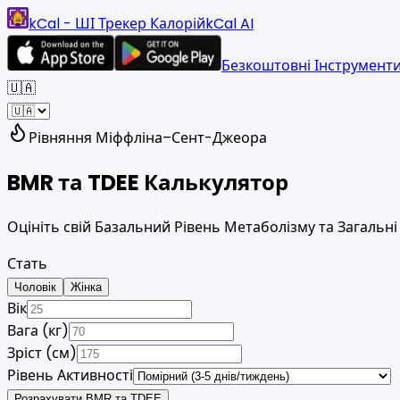
kCal - ШІ Трекер Калорій
kCal AI
Безкоштовні Інструмент
🇺🇦
Рівняння Міффліна–Сент-Джеора
BMR та TDEE
Калькулятор
Оцініть свій Базальний Рівень Метаболізму та Загальні
Стать
Чоловік
Жінка
Вік
Вага (кг)
Зріст (см)
Рівень Активності
Розрахувати BMR та TDEE