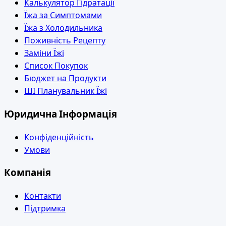
Калькулятор Гідратації
Їжа за Симптомами
Їжа з Холодильника
Поживність Рецепту
Заміни Їжі
Список Покупок
Бюджет на Продукти
ШІ Планувальник Їжі
Юридична Інформація
Конфіденційність
Умови
Компанія
Контакти
Підтримка