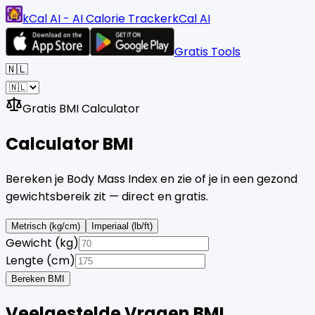
kCal AI - AI Calorie Tracker
kCal AI
Gratis Tools
🇳🇱
Gratis BMI Calculator
Calculator
BMI
Bereken je Body Mass Index en zie of je in een gezond
gewichtsbereik zit — direct en gratis.
Metrisch (kg/cm)
Imperiaal (lb/ft)
Gewicht (kg)
Lengte (cm)
Bereken BMI
Veelgestelde Vragen BMI