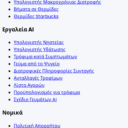
Υπολογιστής Μακροχρόνιας Διατροφής
Βήματα σε Θερμίδες
Θερμίδες Starbucks
Εργαλεία AI
Υπολογιστής Νηστείας
Υπολογιστής Υδάτωσης
Τρόφιμα κατά Συμπτωμάτων
Γεύμα από το Ψυγείο
Διατροφικές Πληροφορίες Συνταγής
Ανταλλαγές Τροφίμων
Λίστα Αγορών
Προϋπολογισμός για τρόφιμα
Σχέδιο Γευμάτων AI
Νομικά
Πολιτική Απορρήτου