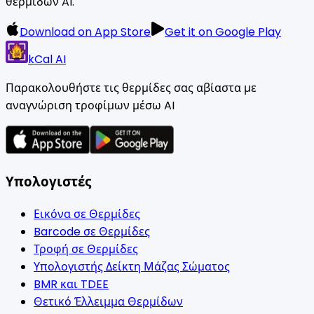
θερμίδων AI.
Download on App Store
Get it on Google Play
kCal AI
Παρακολουθήστε τις θερμίδες σας αβίαστα με
αναγνώριση τροφίμων μέσω AI
Υπολογιστές
Εικόνα σε Θερμίδες
Barcode σε Θερμίδες
Τροφή σε Θερμίδες
Υπολογιστής Δείκτη Μάζας Σώματος
BMR και TDEE
Θετικό Έλλειμμα Θερμίδων