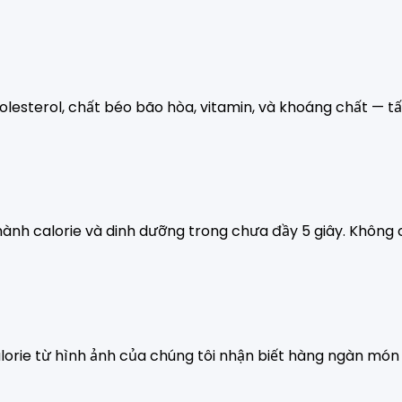
cholesterol, chất béo bão hòa, vitamin, và khoáng chất — t
ành calorie và dinh dưỡng trong chưa đầy 5 giây. Không c
orie từ hình ảnh của chúng tôi nhận biết hàng ngàn món ă