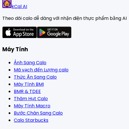
kCal AI
Theo dõi calo dễ dàng với nhận diện thực phẩm bằng AI
Máy Tính
Ảnh Sang Calo
Mã vạch đến Lượng calo
Thức Ăn Sang Calo
Máy Tính BMI
BMR & TDEE
Thâm Hụt Calo
Máy Tính Macro
Bước Chân Sang Calo
Calo Starbucks