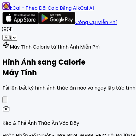
kCal - Theo Dõi Calo Bằng AI
kCal AI
Công Cụ Miễn Phí
🇻🇳
Máy Tính Calorie từ Hình Ảnh Miễn Phí
Hình Ảnh sang Calorie
Máy Tính
Tải lên bất kỳ hình ảnh thức ăn nào và ngay lập tức tính
Kéo & Thả Ảnh Thức Ăn Vào Đây
Hoặc Nhấp Để Duyệt • JPG, PNG, WEBP, HEIC Tối Đa 10MB