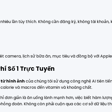
nhiêu lần tùy thích. Không cần đăng ký, không tài khoản, 
uét camera, lịch sử bữa ăn, mục tiêu và đồng bộ với Appl
hí Số 1 Trực Tuyến
 từ hình ảnh
của chúng tôi sử dụng công nghệ AI tiên tiế
calorie và macros đến vitamin và khoáng chất.
 đơn giản là ăn uống lành mạnh hơn, việc biết hàm lượng 
 phỏng đoán. Không còn phải cuộn qua các cơ sở dữ liệu