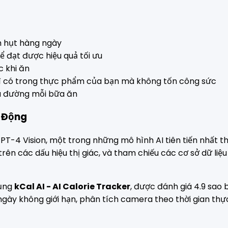
m hụt hàng ngày
 đạt được hiệu quả tối ưu
 khi ăn
ì có trong thực phẩm của bạn mà không tốn công sức
à đường mỗi bữa ăn
t Động
T-4 Vision, một trong những mô hình AI tiên tiến nhất thế 
rên các dấu hiệu thị giác, và tham chiếu các cơ sở dữ liệ
dụng
kCal AI - AI Calorie Tracker
, được đánh giá 4.9 sao 
y không giới hạn, phân tích camera theo thời gian thực,