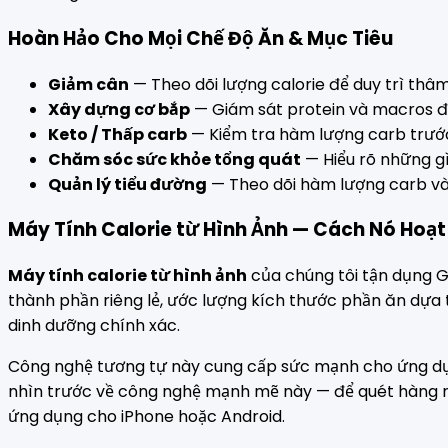
Hoàn Hảo Cho Mọi Chế Độ Ăn & Mục Tiêu
Giảm cân
— Theo dõi lượng calorie để duy trì thâ
Xây dựng cơ bắp
— Giám sát protein và macros để
Keto / Thấp carb
— Kiểm tra hàm lượng carb trước
Chăm sóc sức khỏe tổng quát
— Hiểu rõ những g
Quản lý tiểu đường
— Theo dõi hàm lượng carb v
Máy Tính Calorie từ Hình Ảnh — Cách Nó Hoạ
Máy tính calorie từ hình ảnh
của chúng tôi tận dụng GP
thành phần riêng lẻ, ước lượng kích thước phần ăn dựa t
dinh dưỡng chính xác.
Công nghệ tương tự này cung cấp sức mạnh cho ứng 
nhìn trước về công nghệ mạnh mẽ này — để quét hàng ngà
ứng dụng cho iPhone hoặc Android.